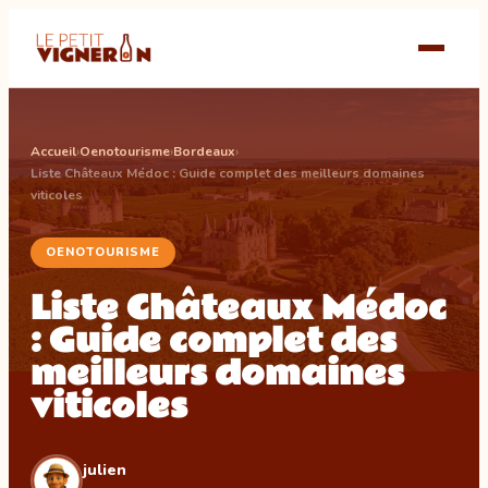
Accueil
›
Oenotourisme
›
Bordeaux
›
Liste Châteaux Médoc : Guide complet des meilleurs domaines
viticoles
OENOTOURISME
Liste Châteaux Médoc
: Guide complet des
meilleurs domaines
viticoles
julien