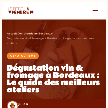
Accueil
›
Oenotourisme
›
Bordeaux
›
Dégustation vin & fromage à Bordeaux : Le guide des meilleurs
ateliers
OENOTOURISME
Dégustation vin &
fromage à Bordeaux :
Le guide des meilleurs
ateliers
julien