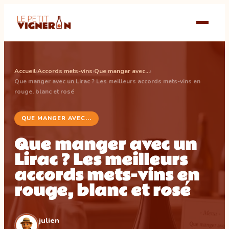
Accueil
›
Accords mets-vins
›
Que manger avec...
›
Que manger avec un Lirac ? Les meilleurs accords mets-vins en
rouge, blanc et rosé
QUE MANGER AVEC...
Que manger avec un
Lirac ? Les meilleurs
accords mets-vins en
rouge, blanc et rosé
julien